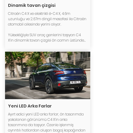
Dinamik tavan çizgisi
Citroën C4 X ve elektrikli ë-C4 X, 4.6m 
uzunluğu ve 2.67m dingil mesafesi ile Citroën 
otomobil ailesinde yerini alıyor. ​

Yüksekliğiyle SUV araç genlerini taşıyan C4 
X’in dinamik tavan çizgisi ön camın üstünden 
bagaj kapağına kadar zarif bir şekilde 
uzanarak mükemmel bir fastback silüeti 
yaratıyor. C4 X’i yan profilinden 
incelediğinizde kusursuz akışı görebilirsiniz. ​
Yeni LED Arka Farlar
Ayırt edici yeni LED arka farlar, ön tasarımda 
yakalanan görünümü C4 X’in arka 
tasarımına da taşıyor. Özenle işlenmiş 
ayrıntılı hatlardan oluşan bagaj kapağından 