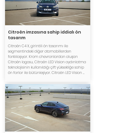
Citroën imzasına sahip iddialı ön
tasarım
Citroën C4 X, girintili ön tasarımı ile 
segmentindeki diğer otomobillerden 
farklılaşıyor. Krom chevronlardan oluşan 
Citroën logosu, Citroën LED Vision aydınlatma 
teknolojisinin kullanıldığı çift yüksekliğe sahip 
ön farlar ile bütünleşiyor. Citroën LED Vision 
teknolojisi maksimum görüş sağlarken 
otomobilin teknolojik DNA’sını güçlendiriyor.