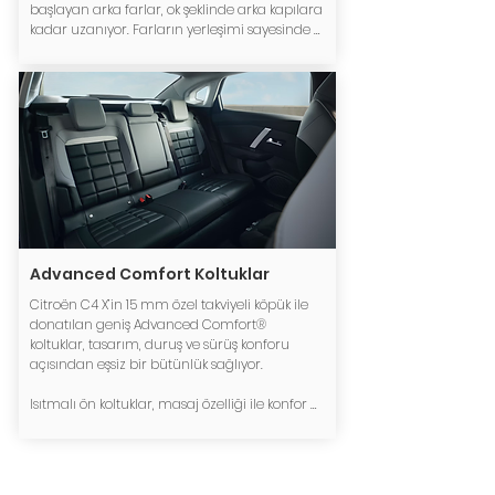
başlayan arka farlar, ok şeklinde arka kapılara 
kadar uzanıyor. Farların yerleşimi sayesinde 
C4 X’in dinamik görünümü güçleniyor.​
Advanced Comfort Koltuklar
Citroën C4 X’in 15 mm özel takviyeli köpük ile 
donatılan geniş Advanced Comfort® 
koltuklar, tasarım, duruş ve sürüş konforu 
açısından eşsiz bir bütünlük sağlıyor.​

Isıtmalı ön koltuklar, masaj özelliği ile konfor 
hissini bir üst seviyeye çıkarıyor.​