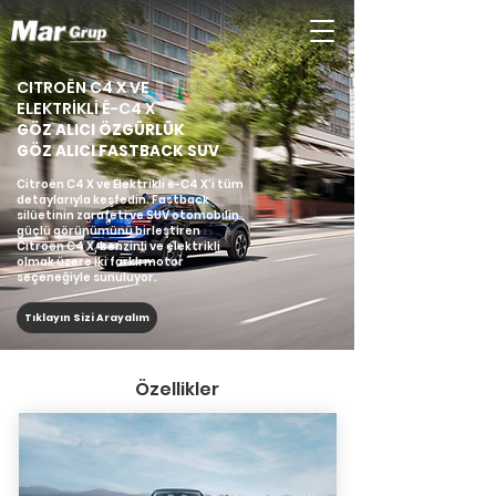
CITROËN C4 X VE
ELEKTRİKLİ Ë-C4 X
GÖZ ALICI ÖZGÜRLÜK
GÖZ ALICI FASTBACK SUV
Citroën C4 X ve Elektrikli ë-C4 X’i tüm
detaylarıyla keşfedin. Fastback
silüetinin zarafeti ve SUV otomobilin
güçlü görünümünü birleştiren
Citroën C4 X, benzinli ve elektrikli
olmak üzere iki farklı motor
seçeneğiyle sunuluyor.
Tıklayın Sizi Arayalım
Özellikler