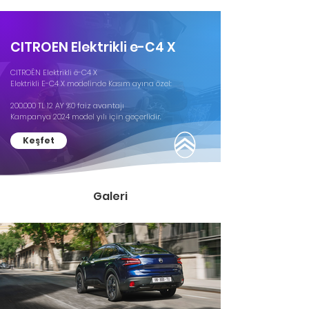
CITROEN Elektrikli e-C4 X​
CITROËN Elektrikli ë-C4 X​

Elektrikli E-C4 X modelinde Kasım ayına özel: ​

200.000 TL 12 AY %0 faiz avantajı​

Kampanya 2024 model yılı için geçerlidir.
Keşfet
Galeri