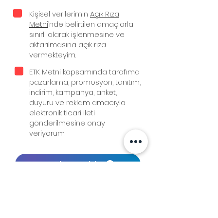
Kişisel verilerimin
Açık Rıza
Metni
’nde belirtilen amaçlarla
sınırlı olarak işlenmesine ve
aktarılmasına açık rıza
vermekteyim.
ETK Metni kapsamında tarafıma
pazarlama, promosyon, tanıtım,
indirim, kampanya, anket,
duyuru ve reklam amacıyla
elektronik ticari ileti
gönderilmesine onay
veriyorum.
Kaydet ve Bitir