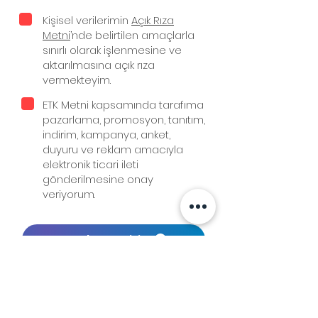
Kişisel verilerimin
Açık Rıza
Metni
’nde belirtilen amaçlarla
sınırlı olarak işlenmesine ve
aktarılmasına açık rıza
vermekteyim.
ETK Metni kapsamında tarafıma
pazarlama, promosyon, tanıtım,
indirim, kampanya, anket,
duyuru ve reklam amacıyla
elektronik ticari ileti
gönderilmesine onay
veriyorum.
Kaydet ve Bitir