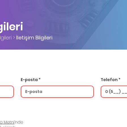
gileri
gileri >
İletişim Bilgileri
E-posta
Telefon
za Metni
’nde