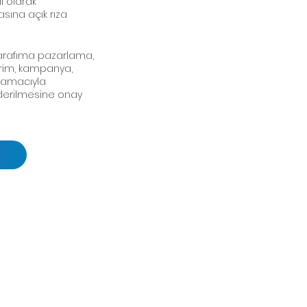
lı olarak
sına açık rıza
arafıma pazarlama,
irim, kampanya,
 amacıyla
önderilmesine onay