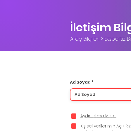
İletişim Bil
Araç Bilgileri > Ekspertiz Bil
Ad Soyad
Aydınlatma Metni
Kişisel verilerimin
Açık Rı