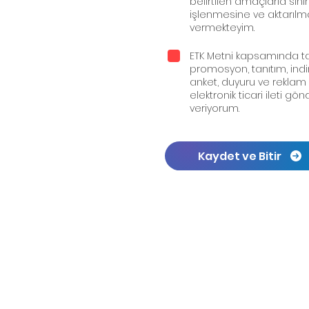
belirtilen amaçlarla sınır
işlenmesine ve aktarılma
vermekteyim.
ETK Metni kapsamında t
promosyon, tanıtım, ind
anket, duyuru ve reklam
elektronik ticari ileti g
veriyorum.
Kaydet ve Bitir