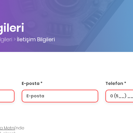
gileri
gileri >
İletişim Bilgileri
E-posta
Telefon
za Metni
’nde