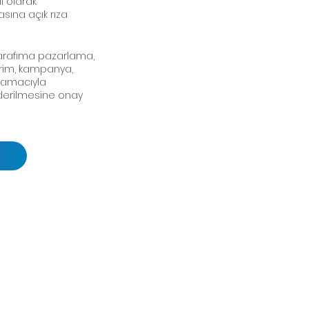
lı olarak
sına açık rıza
arafıma pazarlama,
irim, kampanya,
 amacıyla
önderilmesine onay