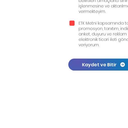
belirtilen amaçlarla sınır
işlenmesine ve aktarılma
vermekteyim.
ETK Metni kapsamında t
promosyon, tanıtım, ind
anket, duyuru ve reklam
elektronik ticari ileti g
veriyorum.
Kaydet ve Bitir