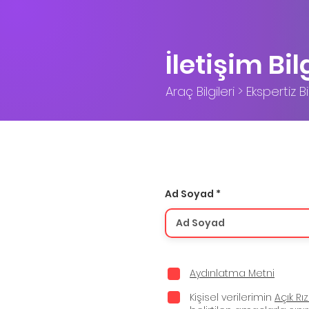
İletişim Bil
Araç Bilgileri > Ekspertiz Bil
Ad Soyad
Aydınlatma Metni
Kişisel verilerimin
Açık Rı