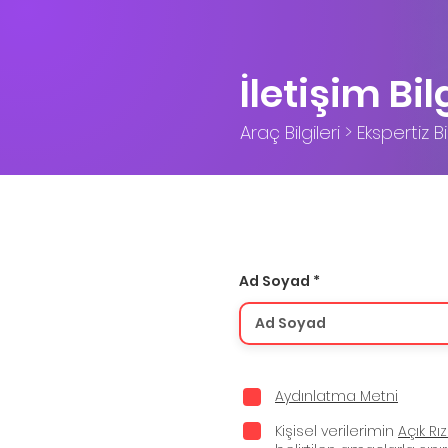
İletişim Bil
Araç Bilgileri > Ekspertiz Bil
Ad Soyad
Aydınlatma Metni
Kişisel verilerimin
Açık Rı