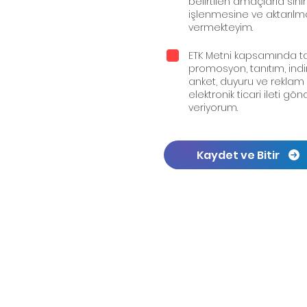
belirtilen amaçlarla sınır
işlenmesine ve aktarılma
vermekteyim.
ETK Metni kapsamında t
promosyon, tanıtım, ind
anket, duyuru ve reklam
elektronik ticari ileti g
veriyorum.
Kaydet ve Bitir