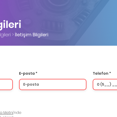
gileri
gileri >
İletişim Bilgileri
E-posta
Telefon
za Metni
’nde