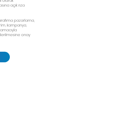
lı olarak
sına açık rıza
arafıma pazarlama,
irim, kampanya,
 amacıyla
önderilmesine onay