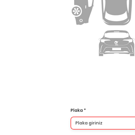
O
O
Plaka