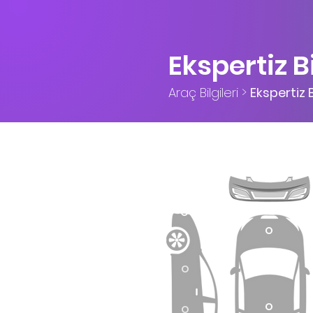
Ekspertiz Bi
Araç Bilgileri >
Ekspertiz B
O
O
O
O
O