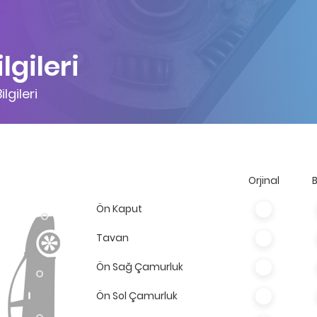
lgileri
ilgileri
Orjinal
B
Ön Kaput
O
Tavan
Ön Sağ Çamurluk
O
Ön Sol Çamurluk