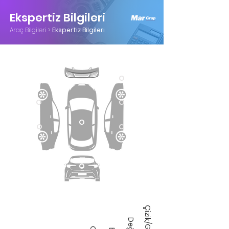
Ekspertiz Bilgileri
Araç Bilgileri >
Ekspertiz Bilgileri
O
O
O
O
O
O
O
O
O
O
O
Çizik/Göçük