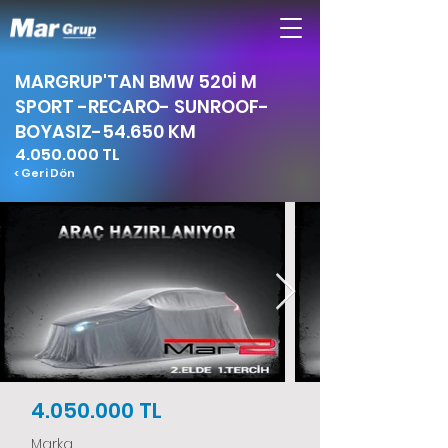
MARGRUP'TAN BMW 520İ M
SPORT -RECARO- SUNROOF-
BOYASIZ-54.650 KM
4.050.000
TL
< Geri Dön
4.050.000
TL
Marka