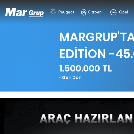
Peugeot
Citroen
Opel
MARGRUP'TAN
EDİTİON -45
1.500.000 TL
< Geri Dön