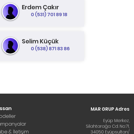
Erdem Çakır
0 (531) 701 89 18
Selim Küçük
0 (538) 871 83 86
issan
MAR GRUP Adres
odeller
Eyüp Merkez,
ampanyalar
Silahtarağa Cd. No:71,
be & İletişim
34050 Eyüpsultan/