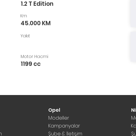
1.2 T Edition
Km
45.000 KM
Yakıt
Motor Hacmi
1199 cc
Opel
N
Modeller
M
Kampanyalar
K
m
Şube & İletişim
Şu