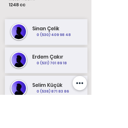
1248 cc
Sinan Çelik
0 (530) 409 98 48
Erdem Çakır
0 (531) 701 89 18
Selim Küçük
0 (538) 871 83 86