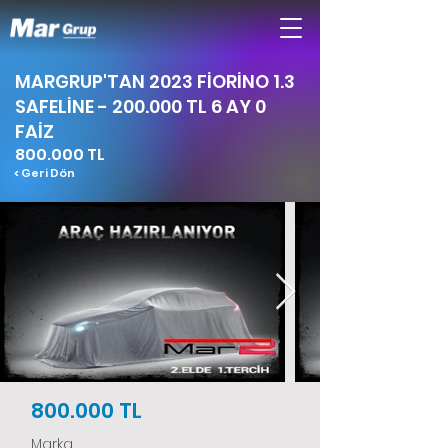
MARGRUP'TAN 2023 FİORİNO 1.3
SAFELİNE - 200.000 TL 6 AY 0
FAİZ
800.000 TL
< Geri Dön
800.000 TL
Marka